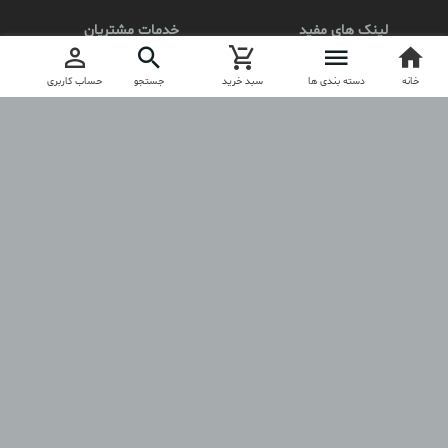
لینک های مفید
خدمات مشتریان
محصولات
کد مرسوله
خانه
ثبت نام
دسته بندی ها
سبد خرید
جستجو
حساب کاربری
درباره آنیلا
ارتباط با آنیلا
مجوز
anila.boutique
آنیلا را در اینستاگرام دنبال کنید
کلیه حقوق مادی و معنوی این فروشگاه برای anilashop.ir محفوظ است.
طراحی و تولید فروشگاه توسط
آسازون