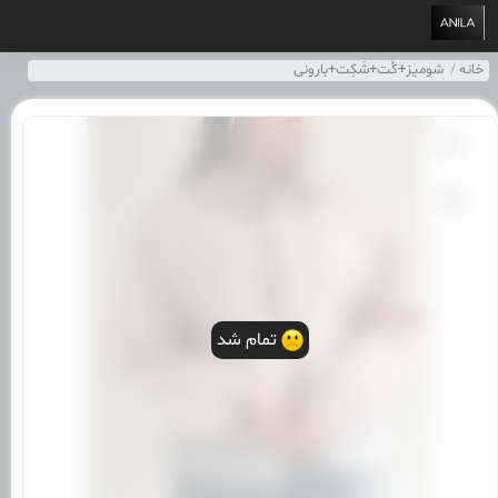
خانه
شومیز+کُت+شَکِت+بارونی
تمام شد