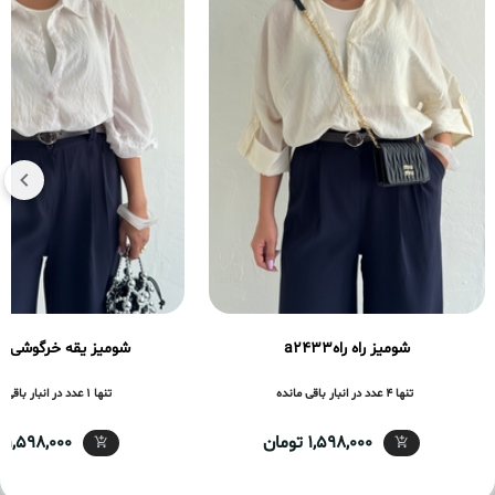
شومیز راه راهa2433
شومیز یقه خرگوشی a2426
تنها 4 عدد در انبار باقی مانده
تنها 1 عدد در انبار باقی مانده
1,598,000 تومان
1,598,000 تومان