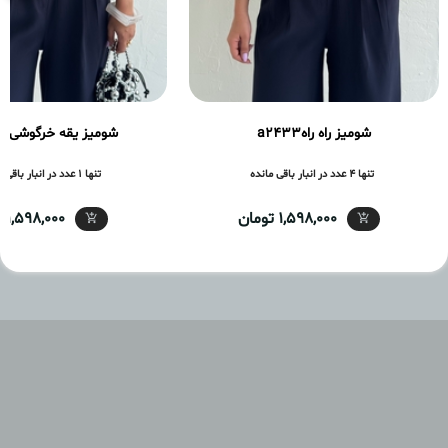
شومیز راه راهa2433
شومیز یقه خرگوشی a2426
تنها 4 عدد در انبار باقی مانده
تنها 1 عدد در انبار باقی مانده
1,598,000 تومان
1,598,000 تومان