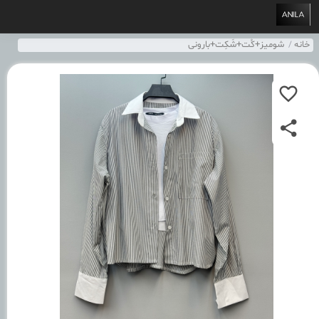
خانه
شومیز+کُت+شَکِت+بارونی