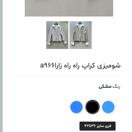
شومیزی کراپ راه راه زاراa966
رنگ:
مشکی
فری سایز ۳۶تا۴۲