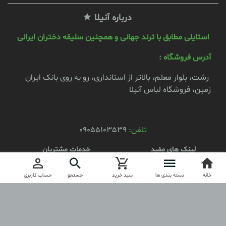
درباره آنیلا
استایلی مطابق با ترند جهانی و همچنین سلیقه دختران ایرانی
آدرس فروشگاه :
رشت، بلوار معلم، بالاتر از استانداری، رو به روی بانک ایران
زمین، فروشگاه لباس آنیلا
تلفن:
09055103539
لینک های مفید
خدمات مشتریان
محصولات
کد مرسوله
خانه
ثبت نام
دسته بندی ها
سبد خرید
جستجو
حساب کاربری
درباره آنیلا
ارتباط با آنیلا
مجوز