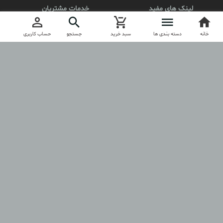
لینک های مفید
خدمات مشتریان
محصولات
کد مرسوله
خانه
ثبت نام
دسته بندی ها
سبد خرید
جستجو
حساب کاربری
درباره آنیلا
ارتباط با آنیلا
مجوز
anila.boutique
آنیلا را در اینستاگرام دنبال کنید
کلیه حقوق مادی و معنوی این فروشگاه برای anilashop.ir محفوظ است.
طراحی و تولید فروشگاه توسط
آسازون