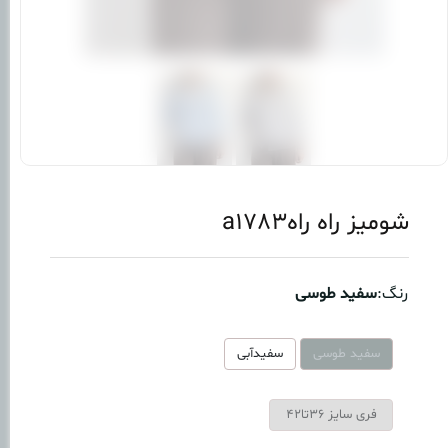
شومیز راه راهa1783
رنگ:
سفید طوسی
سفید طوسی
سفیدآبی
فری سایز 36تا42