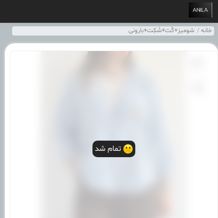
خانه
شومیز+کُت+شَکِت+بارونی
تمام شد