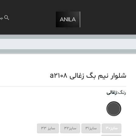
جس
شلوار نیم بگ زغالی a2108
رنگ:
زغالی
سایز30
سایز31
سایز32
سایز 33