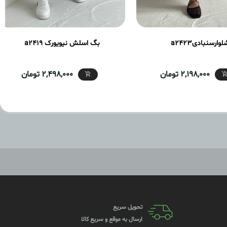
لوارسنبادیa2423
بگ اسلش نیویورک a2419
2,198,000 تومان
2,498,000 تومان
تحویل سریع
ارسال به موقع و سریع کالا