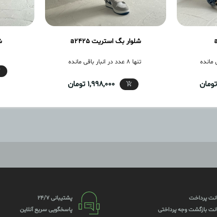
شلوار بگ استریت a2425
ش
تنها 8 عدد در انبار باقی مانده
1,998,000 تومان
نت پرداخت
پشتیبانی 24/7
نت بازگشت وجه پرداختی
پاسخگویی سریع آنلاین