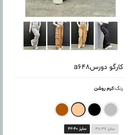
کارگو دورسa648
رنگ:
کرم روشن
سایز 36-38
سایز 40-42