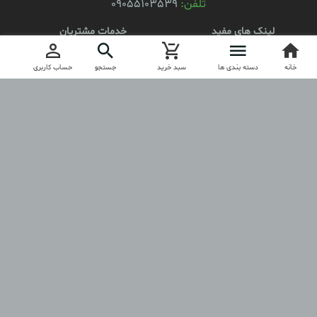
تلفن:
09055103539
لینک های مفید
خدمات مشتریان
محصولات
کد مرسوله
خانه
ثبت نام
دسته بندی ها
سبد خرید
جستجو
حساب کاربری
درباره آنیلا
ارتباط با آنیلا
مجوز
anila.boutique
آنیلا را در اینستاگرام دنبال کنید
کلیه حقوق مادی و معنوی این فروشگاه برای anilashop.ir محفوظ است.
طراحی و تولید فروشگاه توسط
آسازون