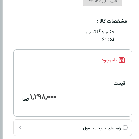
فری سایز 36تا44
مشخصات کالا :
جنس:
گلکسی
قد:
۶۰
ناموجود
قیمت
1,298,000
تومان
راهنمای خرید محصول