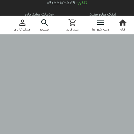
تلفن:
09055103539
لینک های مفید
خدمات مشتریان
محصولات
کد مرسوله
خانه
ثبت نام
دسته بندی ها
سبد خرید
جستجو
حساب کاربری
درباره آنیلا
ارتباط با آنیلا
مجوز
anila.boutique
آنیلا را در اینستاگرام دنبال کنید
کلیه حقوق مادی و معنوی این فروشگاه برای anilashop.ir محفوظ است.
طراحی و تولید فروشگاه توسط
آسازون