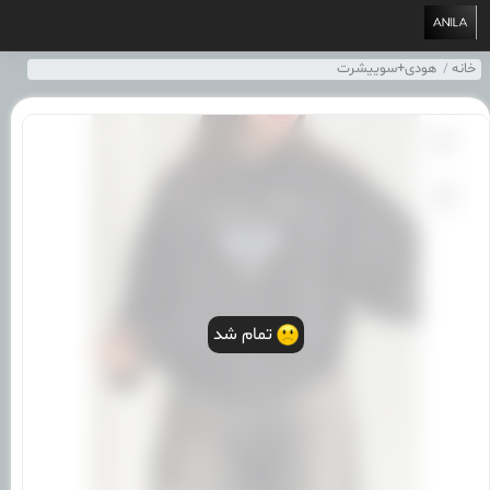
خانه
هودی+سوییشرت
تمام شد