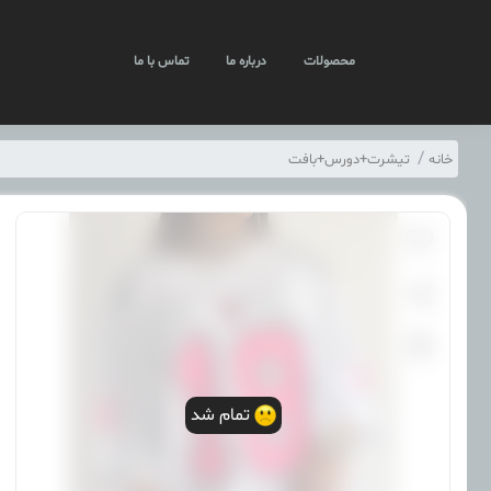
محصولات
درباره ما
تماس با ما
خانه
تیشرت+دورس+بافت
تمام شد