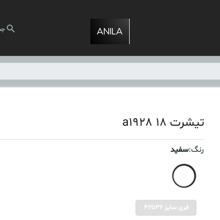
جس
تیشرت ۱۸ a1928
رنگ:
سفید
فری سایز 36تا42