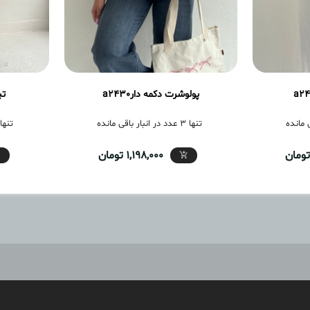
پولوشرت دکمه دارa2430
تی
تنها 3 عدد در انبار باقی مانده
تنها 6 عدد در انبار باقی 
1,198,000 تومان