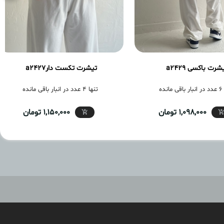
شرت باکسی a2429
تیشرت تکست دارa2427
مانده
تنها 4 عدد در انبار باقی مانده
1,098,000 تومان
1,150,000 تومان