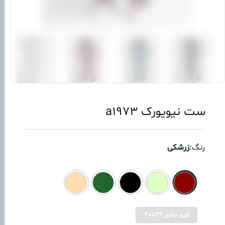
ست نیویورک a1973
رنگ:
زرشکی
فری سایز 36تا40