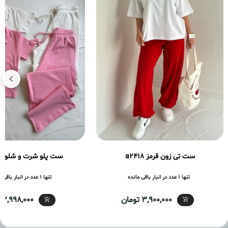
ست تی زون قرمز a2418
ست پلو شرت و شلوار a2416
تنها 1 عدد در انبار باقی مانده
تنها 1 عدد در انبار باقی مانده
3,900,000 تومان
2,998,000 تومان