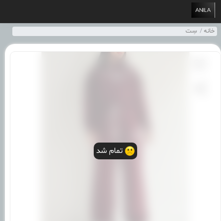
خانه
سِت
تمام شد