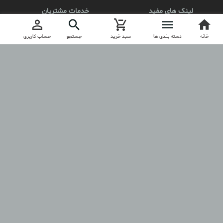
لینک های مفید
خدمات مشتریان
محصولات
کد مرسوله
خانه
ثبت نام
دسته بندی ها
سبد خرید
جستجو
حساب کاربری
درباره آنیلا
ارتباط با آنیلا
مجوز
anila.boutique
آنیلا را در اینستاگرام دنبال کنید
کلیه حقوق مادی و معنوی این فروشگاه برای anilashop.ir محفوظ است.
طراحی و تولید فروشگاه توسط
آسازون