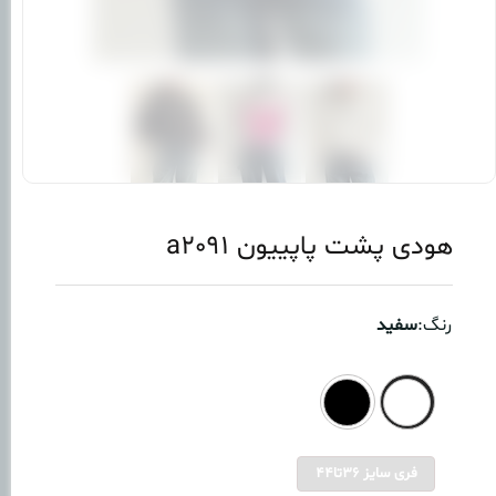
هودی پشت پاپییون a2091
رنگ:
سفید
فری سایز 36تا44