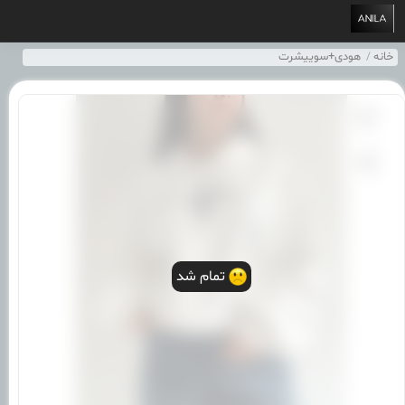
خانه
هودی+سوییشرت
تمام شد