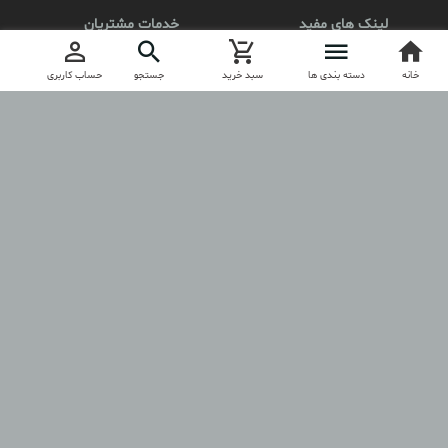
لینک های مفید
خدمات مشتریان
محصولات
کد مرسوله
خانه
ثبت نام
دسته بندی ها
سبد خرید
جستجو
حساب کاربری
درباره آنیلا
ارتباط با آنیلا
مجوز
anila.boutique
آنیلا را در اینستاگرام دنبال کنید
کلیه حقوق مادی و معنوی این فروشگاه برای anilashop.ir محفوظ است.
طراحی و تولید فروشگاه توسط
آسازون