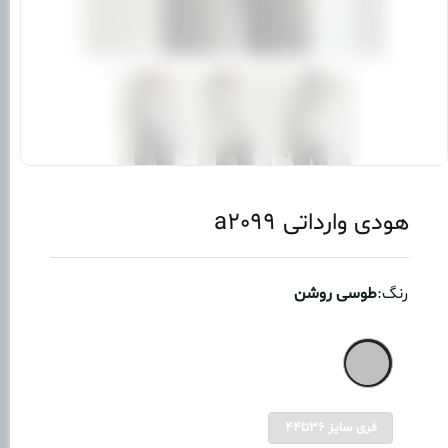
هودی وارداتی a2099
رنگ:
طوسی روشن
فری سایز 36تا44