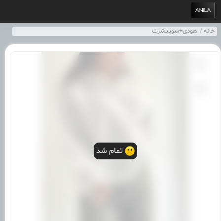
خانه
هودی+سوییشرت
تمام شد