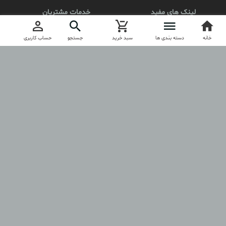
لینک های مفید
خدمات مشتریان
محصولات
کد مرسوله
خانه
ثبت نام
دسته بندی ها
سبد خرید
جستجو
حساب کاربری
درباره آنیلا
ارتباط با آنیلا
مجوز
anila.boutique
آنیلا را در اینستاگرام دنبال کنید
کلیه حقوق مادی و معنوی این فروشگاه برای anilashop.ir محفوظ است.
طراحی و تولید فروشگاه توسط
آسازون