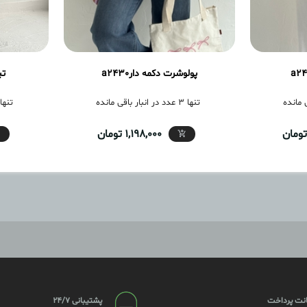
پولوشرت دکمه دارa2430
تی
تنها 3 عدد در انبار باقی مانده
تنها 6 عدد در انبار باقی 
1,198,000 تومان
نت پرداخت
پشتیبانی 24/7