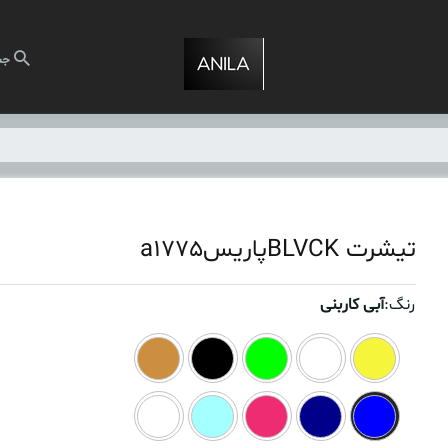
جس
تیشرت BLVCKپاریسa1775
رنگ:
آبی کاربنی