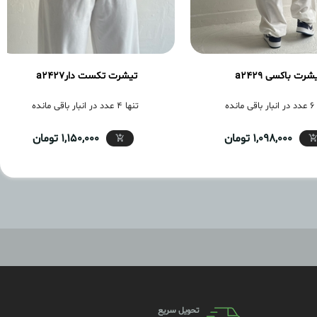
شرت باکسی a2429
تیشرت تکست دارa2427
مانده
تنها 4 عدد در انبار باقی مانده
1,098,000 تومان
1,150,000 تومان
تحویل سریع