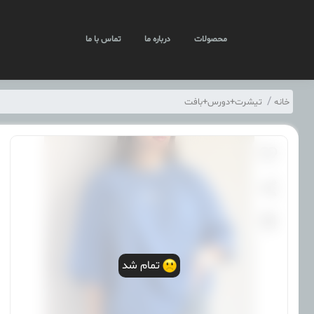
محصولات
درباره ما
تماس با ما
خانه
تیشرت+دورس+بافت
تمام شد