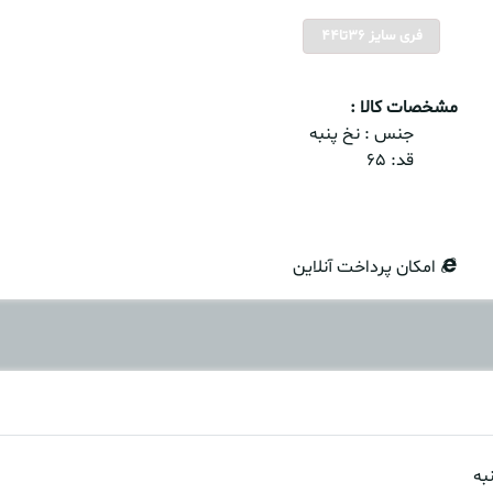
فری سایز 36تا44
مشخصات کالا :
جنس :
نخ پنبه
قد:
۶۵
امکان پرداخت آنلاین
به