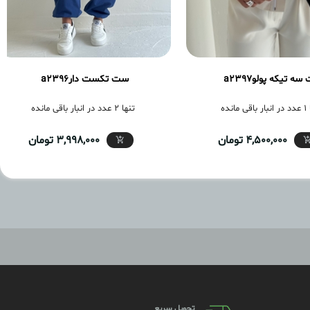
ه تیکه پولوa2397
ست تکست دارa2396
ی مانده
تنها 2 عدد در انبار باقی مانده
4,500,000 تومان
3,998,000 تومان
تحویل سریع