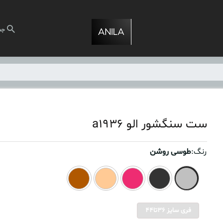
جس
ست سنگشور الو a1936
رنگ:
طوسی روشن
فری سایز 36تا44