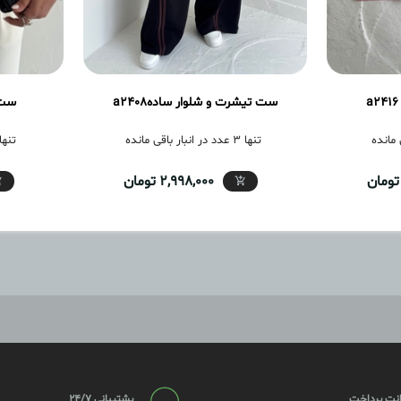
ست تیشرت و شلوار سادهa2408
ست س
تنها 3 عدد در انبار باقی مانده
تنها 1 عدد در انبار باق
2,998,000 تومان
نت پرداخت
پشتیبانی 24/7