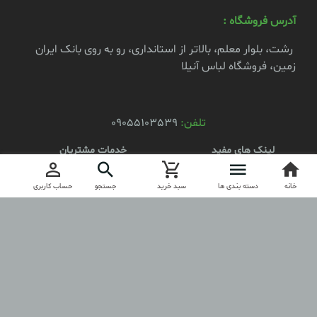
آدرس فروشگاه :
رشت، بلوار معلم، بالاتر از استانداری، رو به روی بانک ایران
زمین، فروشگاه لباس آنیلا
تلفن:
09055103539
لینک های مفید
خدمات مشتریان
محصولات
کد مرسوله
خانه
ثبت نام
دسته بندی ها
سبد خرید
جستجو
حساب کاربری
درباره آنیلا
ارتباط با آنیلا
مجوز